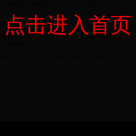
力，玩家需要运用智慧和策略，保卫自己的领地。
点击进入首页
包括稀有飞船、高级装备、以及独特的称号和成就。此外，
积分兑换各种珍稀物品。
，邀请知名玩家和开发者与大家互动，分享游戏技巧和幕后
的乐趣和惊喜。
段激动人心的冒险之旅吧！更多详细信息和活动规则，请访
>>>