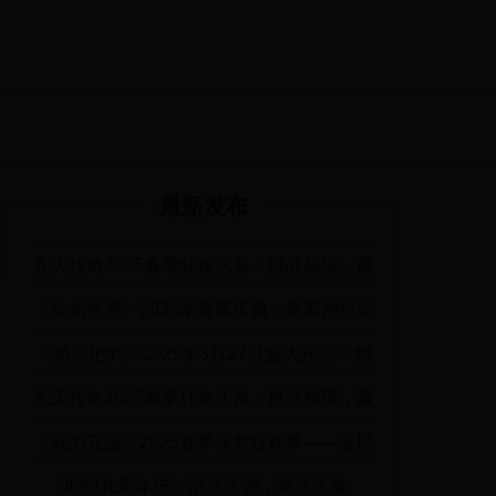
最新发布
九天传奇2025春季狂欢庆典：挑战极限，赢
取丰厚奖励！
《仙剑世界》2025年春季庆典：探索神秘仙
境，赢取稀有神器！
《第三把剑》2025年3月27日盛大开启：剑
魂觉醒，勇者争锋活动
九天传奇2025春季狂欢庆典：挑战极限，赢
取丰厚奖励！
《我的花园：2025春季绿意狂欢季——全民
播种挑战赛暨生态共建盛典》
洪荒OL周年庆：混沌之源，再战无量