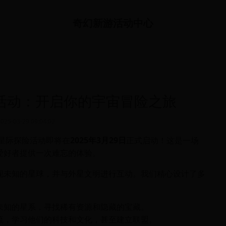
奇幻新游活动中心
险活动：开启你的宇宙冒险之旅
2025-03-29 09:04:02
季星际探险活动即将在
2025年3月29日
正式启动！这是一场
爱好者提供一次难忘的体验。
现未知的星球，并与外星文明进行互动。我们精心设计了多
未知的星系，寻找稀有资源和隐藏的宝藏。
流，学习他们的科技和文化，甚至建立联盟。