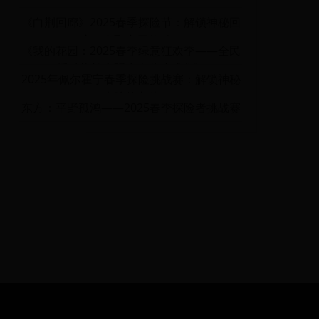
《白荆回廊》2025春季探险节：解锁神秘回
廊，赢取丰厚奖励！
《我的花园：2025春季绿意狂欢季——全民
播种挑战赛暨生态共建盛典》
2025年佩尔霍宁春季探险挑战赛：解锁神秘
大陆的宝藏
东方：平野孤鸿——2025春季探险者挑战赛