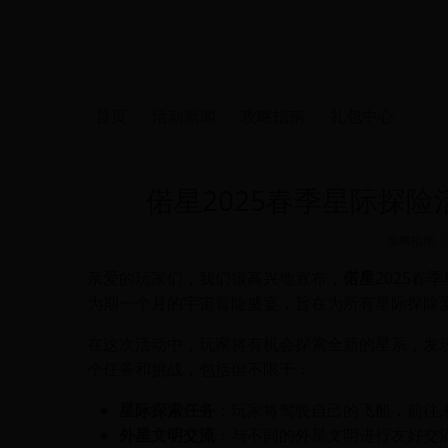
首页
活动新闻
攻略指南
礼包中心
偌星2025春季星际探
攻略指南
-
亲爱的玩家们，我们很高兴地宣布，
偌星
2025春
为期一个月的宇宙冒险盛宴，旨在为所有星际探险
在这次活动中，玩家将有机会探索全新的星系，发
个任务和挑战，包括但不限于：
星际探索任务
：玩家将驾驶自己的飞船，前往
外星文明交流
：与不同的外星文明进行友好交