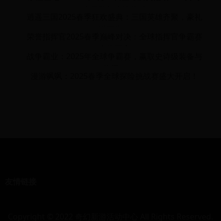
空冒险与史诗奖励
逍遥三国2025春季狂欢盛典：三国英雄齐聚，豪礼
送不停！
荣誉指挥官2025春季巅峰对决：全球指挥官争霸赛
火热开启
战争霸业：2025年全球争霸赛，赢取史诗级装备与
荣耀！
漫游飒飒：2025春季全球探险挑战赛盛大开启！
友情链接
Copyright © 2022 奇幻新游活动中心 All Rights Reserved.