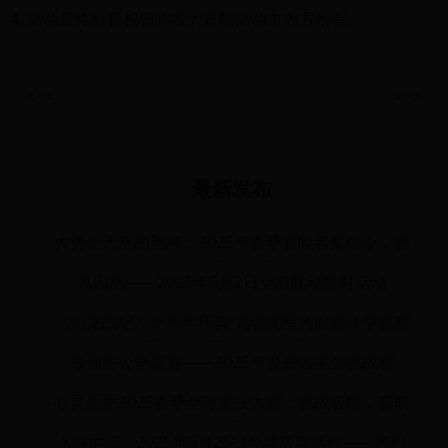
4. 活动最终解释权归哆啦大冒险活动主办方所有。
<<<
>>>
最新发布
大勇士天空的圣杯：2025年春季冒险者集结令，挑
战极限赢取神秘圣杯！
凤囚凰——2025年5月2日全服联动限时活动
《封龙战纪》十周年庆典·龙魂觉醒跨服巅峰争霸赛
暨2025春季全服狂欢盛典
最强主公争霸赛——2025年度最强主公挑战赛
心灵射手2025春季全球竞技大赛：挑战极限，赢取
荣耀！
永恒世纪：2025年5月25日全球庆典活动——跨时