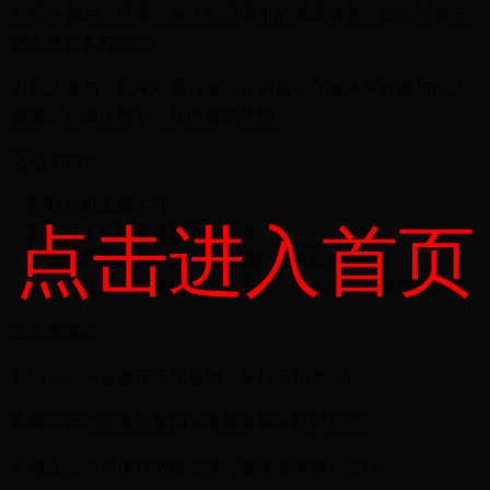
1. 线下参与：玩家可前往指定城市的游戏场馆，购买门票后
进入场馆参与活动。
2. 线上参与：玩家可通过游戏官网或社交媒体平台参与线上
挑战，完成任务后可获得游戏奖励。
活动奖励：
时光机主题手办
点击进入首页
哆啦大冒险限量版游戏周边
游戏虚拟道具（如时光胶囊、未来装备等）
积分奖励：完成任务可获得积分，积分可兑换更多奖励
注意事项：
1. 活动期间请遵守场馆规则，保持场馆整洁。
2. 线下活动需提前预约，名额有限，先到先得。
3. 线上活动需保持网络连接，确保游戏顺利进行。