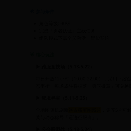
🎯 参与条件
角色等级≥30级
完成「勇者认证」主线任务
组队模式下需全员激活「冒险契约」
🌟 核心玩法
▶ 跨服竞技场（5.13-5.22）
每日开放12小时（10:00-22:00），采用
「段位
态平衡，每场战斗将掉落「勇气徽章」可兑换
▶ 秘境寻宝（5.11-5.25）
全地图随机刷新
远古藏宝图残片
，集齐5片可
奖与动态称号「遗迹征服者」。
▶ 公会联盟战（5.18-5.24）