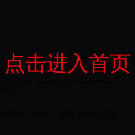
点击进入首页
积分+击杀贡献」
双轨制排名系统，匹配机制根据战力动
限定坐骑。
解锁隐藏副本「龙神祭坛」，首通队伍将获得全服广播嘉