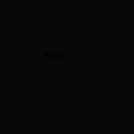
最新发布
楚汉问鼎2025春季争霸赛：英雄集结，问鼎
天下！
落日山丘：2025春季探险挑战赛，赢取限定
奖励与荣耀！
呆萌骑士春季冒险之旅：探索神秘森林与宝
藏的奇幻旅程
从前有座灵剑山：2025年4月5日开启的仙侠
奇缘大冒险活动
《华夏千秋》五周年庆典暨全球玩家争霸赛
盛大开启
2025年全民坦克春季争霸赛：巅峰对决，赢