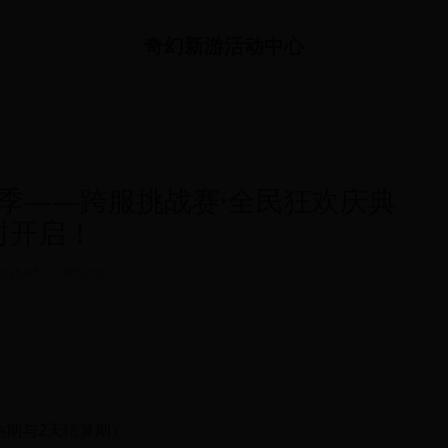
奇幻新游活动中心
险季——跨服挑战赛·全民狂欢庆典
时开启！
2025-05-11 18:52:01
3天预热期与2天结算期）