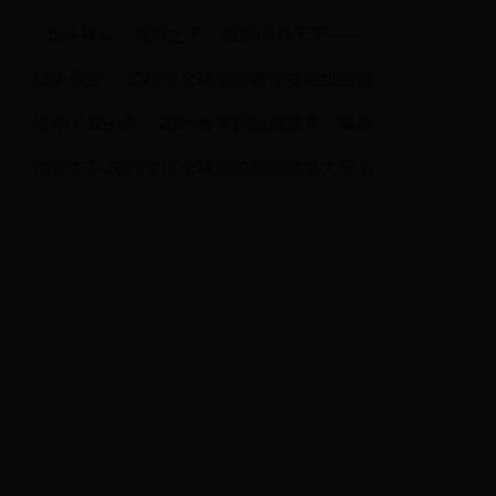
取豪华坦克皮肤！
北斗神兵：星河之下，谁能问鼎天下——
2025年4月10日全服开战！
战争霸业：2025年全球争霸赛暨史诗级跨服
对决活动
谁动了我的岛：2025春季探险挑战赛，赢取
神秘宝藏！
鸿蒙主宰2025年度全球巅峰争霸赛盛大开启