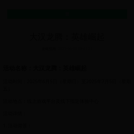
MENU
大汉龙腾：英雄崛起
攻略指南
-
2025-06-05 09:41:31
活动名称：大汉龙腾：英雄崛起
活动时间：2025年6月5日（星期日）至2025年7月5日（星期
五）
活动地点：线上游戏平台及线下指定体验中心
活动详情：
1. 活动背景：