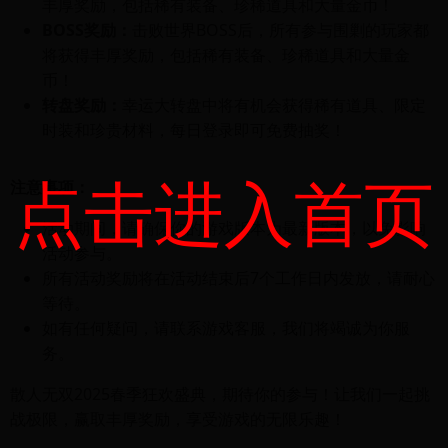
丰厚奖励，包括稀有装备、珍稀道具和大量金币！
BOSS奖励：
击败世界BOSS后，所有参与围剿的玩家都
将获得丰厚奖励，包括稀有装备、珍稀道具和大量金
币！
转盘奖励：
幸运大转盘中将有机会获得稀有道具、限定
时装和珍贵材料，每日登录即可免费抽奖！
点击进入首页
注意事项：
活动期间，请确保你的游戏版本为最新版本，以免影响
活动参与。
所有活动奖励将在活动结束后7个工作日内发放，请耐心
等待。
如有任何疑问，请联系游戏客服，我们将竭诚为你服
务。
散人无双2025春季狂欢盛典，期待你的参与！让我们一起挑
战极限，赢取丰厚奖励，享受游戏的无限乐趣！