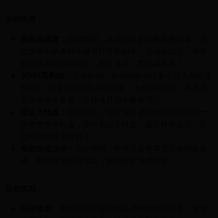
活动内容：
极限挑战赛：
活动期间，玩家可以参与极限挑战赛，挑
战游戏中的各种高难度任务和副本。完成挑战后，将根
据你的表现获得积分，积分越高，奖励越丰厚！
BOSS围剿战：
活动期间，游戏内将出现多个强大的世界
BOSS，玩家可以组队前往围剿。击败BOSS后，将有机
会获得稀有装备、珍稀道具和大量金币！
幸运大转盘：
活动期间，玩家每日登录游戏即可获得一
次免费抽奖机会，参与幸运大转盘，赢取稀有道具、限
定时装和珍贵材料！
经验加成活动：
活动期间，所有玩家将享受双倍经验加
成，助你快速提升等级，解锁更多游戏内容！
活动奖励：
积分奖励：
根据玩家在极限挑战赛中的积分排名，发放