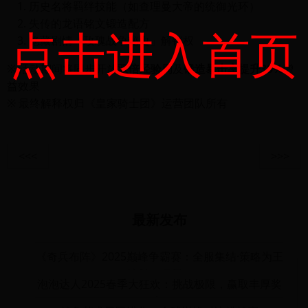
历史名将羁绊技能（如查理曼大帝的统御光环）
失传的龙语铭文锻造配方
点击进入首页
隐藏剧情「玫瑰战争秘史」解锁权
※ 活动期间将同步开放
双倍经验周
及
锻造暴击率提升30%
增
益效果
※ 最终解释权归《皇家骑士团》运营团队所有
<<<
>>>
最新发布
《奇兵布阵》2025巅峰争霸赛：全服集结·策略为王
·决胜四月天！
泡泡达人2025春季大狂欢：挑战极限，赢取丰厚奖
励！