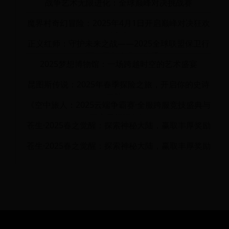
战争艺术无限进化：全球巅峰对决挑战赛
魔界村奇幻冒险：2025年4月1日开启巅峰对决狂欢
派对
正义红师：守护未来之战——2025全球联盟保卫行
动暨三周年庆典狂欢季
2025梦想博物馆：一场跨越时空的艺术盛宴
昆图斯传说：2025年春季探险之旅，开启你的史诗
冒险！
《空中旅人：2025云端争霸赛·全服跨服竞技盛典与
限定星辉远征》
苍生·2025春之觉醒：探索神秘大陆，赢取丰厚奖励
苍生·2025春之觉醒：探索神秘大陆，赢取丰厚奖励