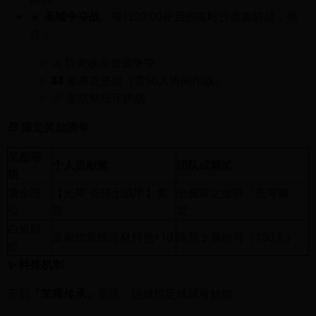
🔸
圣域争夺战
：每日20:00开启的实时沙盘攻防战，包
含：
⚔️ 巨龙峡谷资源争夺
🏰 要塞攻坚战（需50人协同作战）
🌌 星空祭坛守护战
🎁 限定奖励清单
奖励等
个人贡献奖
团队成就奖
级
黄金段
【光耀·圣骑士战甲】套
全服限定坐骑「苍穹狮
位
装
鹫」
白银段
皇家纹章锻造材料包×10
阵营专属称号（180天）
位
✨ 特殊机制
开启
「荣耀传承」
系统，达成指定成就可解锁：