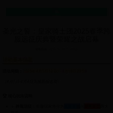
MENU
圣光之誓：皇家骑士团2025春季跨
服远征庆典暨荣耀之战启幕
攻略指南
-
2025-04-05 12:40:05
活动基本信息
活动周期：
2025年4月5日10:00 - 4月19日23:59
（4月1日-4月4日为预热报名期）
🏆 核心玩法说明
🔹
跨服远征
：全服玩家将分为
光明联盟
与
暗夜军团
两大
阵营