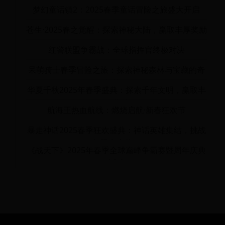
季开启盛典
梦幻童话镇2：2025春季童话冒险之旅盛大开启
苍生·2025春之觉醒：探索神秘大陆，赢取丰厚奖励
红警联盟争霸战：全球指挥官终极对决
呆萌骑士春季冒险之旅：探索神秘森林与宝藏的奇
幻旅程
华夏千秋2025年春季盛典：探索千年文明，赢取丰
厚奖励
航海王热血航线：燃烧启航·新春狂欢节
暴走神话2025春季狂欢盛典：神话英雄集结，挑战
极限赢大奖！
《战天下》2025年春季全球巅峰争霸赛暨周年庆典
活动