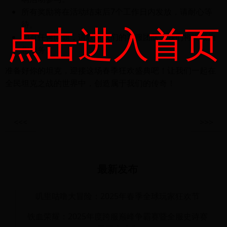
所有奖励将在活动结束后7个工作日内发放，请耐心等
点击进入首页
待。
如有任何问题，请联系我们的客服团队，我们将竭诚为
您服务。
准备好你的坦克，迎接这场春季狂欢盛典吧！让我们一起在
全民坦克之战的世界中，创造属于我们的传奇！
<<<
>>>
最新发布
叽里咕噜大冒险：2025年春季全球玩家狂欢节
铁血荣耀：2025年度跨服巅峰争霸赛暨全服史诗赛