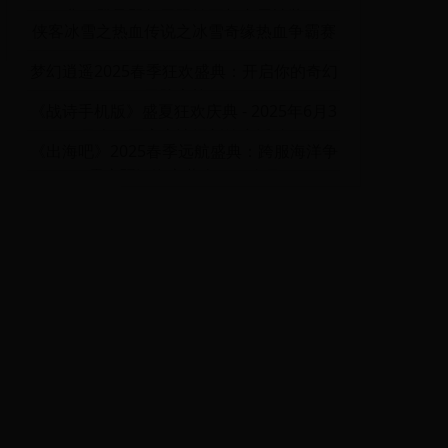
典，登录即领无限钻石与专属神装
侠客冰雪之热血传说之冰雪奇缘热血争霸赛
梦幻逍遥2025春季狂欢盛典：开启你的奇幻
冒险之旅！
《战诗手机版》盛夏狂欢庆典 - 2025年6月3
日全服开启史诗级新篇章活动
《出海吧》2025春季远航盛典：跨服海洋争
霸赛暨深海宝藏全服狂欢月