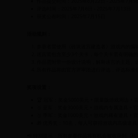
作品提交时间：2025年6月22日 - 2025年7月5
评选时间：2025年7月6日 - 2025年7月13日
获奖公布时间：2025年7月15日
活动规则：
参赛者需使用《砖块迷宫建造者》游戏内的编
迷宫需包含至少3个关卡，每个关卡需有明确
作品需附带一份设计说明，解释迷宫的主题、
所有作品将由官方评审团进行评选，评选标准
奖项设置：
🏆 冠军：奖金5000美元 + 限量版游戏周边 +
🥈 亚军：奖金3000美元 + 游戏内专属道具 +
🥉 季军：奖金1000美元 + 游戏内稀有道具 +
🎁 优秀奖：10名，每人可获得游戏内高级道
📢 特别提示：所有参赛作品将有机会被收录到《