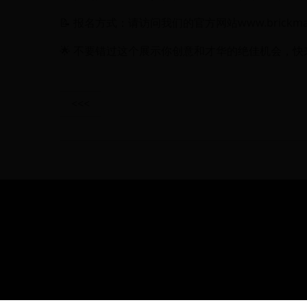
📝 报名方式：请访问我们的官方网站
www.brickma
🌟 不要错过这个展示你创意和才华的绝佳机会，
<<<