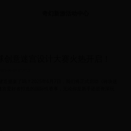
奇幻新游活动中心
全球创意迷宫设计大赛火热开启！
2025-06-07 21:47:51
建造盛宴了吗？2025年6月7日，我们将正式启动《砖块迷
迷宫爱好者打造的国际性赛事，无论你是新手还是资深玩