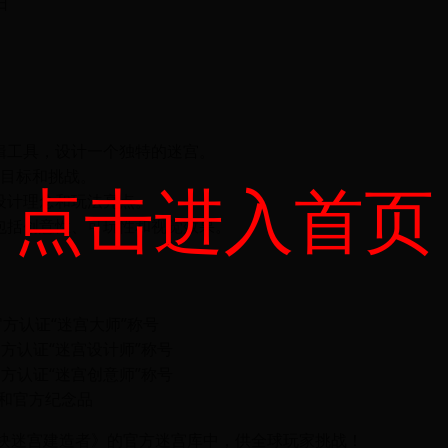
日
辑工具，设计一个独特的迷宫。
的目标和挑战。
点击进入首页
设计理念和玩法亮点。
包括创意性、可玩性和视觉效果。
 官方认证“迷宫大师”称号
 官方认证“迷宫设计师”称号
 官方认证“迷宫创意师”称号
具和官方纪念品
砖块迷宫建造者》的官方迷宫库中，供全球玩家挑战！