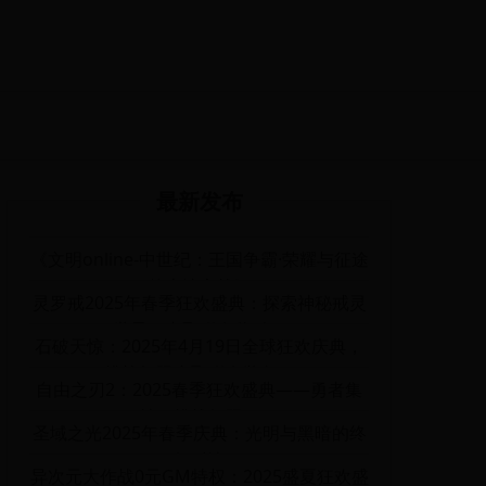
最新发布
《文明online-中世纪：王国争霸·荣耀与征途
的史诗之战》
灵罗戒2025年春季狂欢盛典：探索神秘戒灵
世界，赢取稀有奖励！
石破天惊：2025年4月19日全球狂欢庆典，
挑战极限赢取稀有装备！
自由之刃2：2025春季狂欢盛典——勇者集
结，挑战极限！
圣域之光2025年春季庆典：光明与黑暗的终
极对决
异次元大作战0元GM特权：2025盛夏狂欢盛