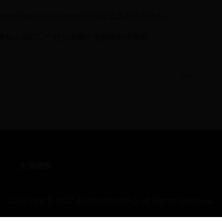
zebuilder.com/contest
填写报名表并提交作品。
快来加入我们，一起创造属于你的迷宫传奇吧！
>>>
友情链接
Copyright © 2022 奇幻新游活动中心 All Rights Reserved.