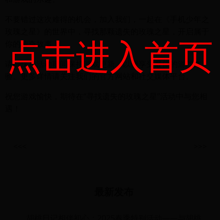
不要错过这次难得的机会，加入我们，一起在《手机少年之
玫瑰之星》的世界中，寻找那颗遗失的玫瑰之星，开启属于
点击进入首页
你的传奇故事！
请确保在活动期间保持游戏更新，以便享受最佳的游戏体
验。更多详情请关注我们的官方网站和社交媒体平台。
祝您游戏愉快，期待在“寻找遗失的玫瑰之星”活动中与您相
遇！
<<<
>>>
最新发布
胡桃日记相伴初心：2025春季特别活动——与胡桃