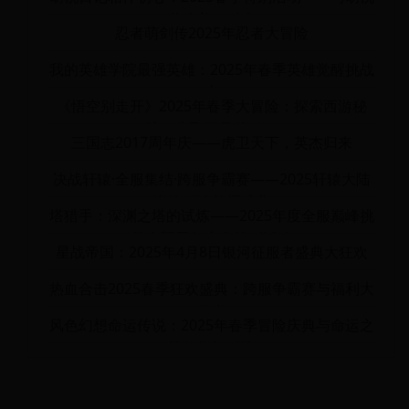
共度美好时光
忍者萌剑传2025年忍者大冒险
我的英雄学院最强英雄：2025年春季英雄觉醒挑战
赛
《悟空别走开》2025年春季大冒险：探索西游秘
境，赢取限量奖励！
三国志2017周年庆——虎卫天下，英杰归来
决战轩辕·全服集结·跨服争霸赛——2025轩辕大陆
巅峰对决荣耀盛典
塔猎手：深渊之塔的试炼——2025年度全服巅峰挑
战赛暨周年庆典特别活动
星战帝国：2025年4月8日银河征服者盛典大狂欢
热血合击2025春季狂欢盛典：跨服争霸赛与福利大
放送
风色幻想命运传说：2025年春季冒险庆典与命运之
战的终极对决