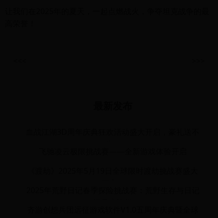
让我们在2025年的夏天，一起点燃战火，争夺坦克战争的最
高荣誉！
<<<
>>>
最新发布
血战江湖3D周年庆典狂欢活动盛大开启，豪礼送不
停！
飞驰凌云极限挑战赛——全新游戏体验开启
《渡劫》2025年5月19日全球限时渡劫挑战赛盛大
开启！
2025年荒野日记春季探险挑战赛：荒野生存与日记
记录大比拼
齐游创想兵团远征游戏软件V1.0五周年庆典暨全球