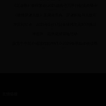
玩家挑战赛盛大开启
《花语卷》春日繁歌·2025踏青寻芳季特别庆典暨全
服花灵共绘盛典
《雏蜂深渊天使》五周年庆典：深渊探险与天使守
护的终极挑战
次元封印者：2025年5月17日全球跨次元封印挑战
赛盛大开启
神图腾：图腾觉醒冒险活动
波克牛牛客户端游戏软件V1.0·2025春季巅峰挑战赛
暨全服狂欢盛典
友情链接