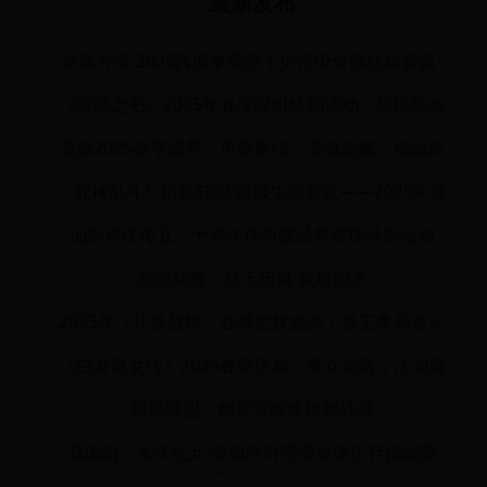
最新发布
铁骑冲锋·2025跨服争霸赛丨史诗级全服狂欢盛典-
铁骑踏破山河战
《暗黑之书》2025年春季限时特别活动：黑暗降临
与光明觉醒的终极对决
龙族2025春季盛典：勇者集结，龙魂觉醒，挑战终
极龙巢！
《死神乱斗》暗夜狂潮·跨服生死竞速——2025年度
灵魂收割者争霸赛
仙剑奇侠传五：十周年庆典暨经典重现特别活动
烈焰武尊：焚天庆典·武尊归来
2025年《斗兽战棋》春季竞技盛典：兽王争霸赛火
热开启！
《白发魔女传》2025春季庆典：魔女觉醒，江湖再
起风云！
暗黑联盟：幽影觉醒终极挑战赛
基因雨：未来纪元·全服跨时空变异体生存挑战暨
2025春季进化者竞赛活动