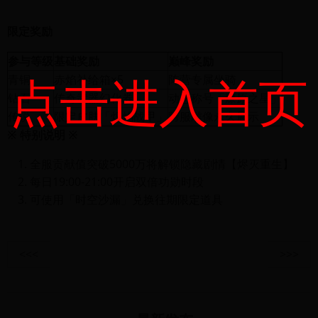
限定奖励
参与等级
基础奖励
巅峰奖励
点击进入首页
青铜
赤焰补给箱×5
阵营专属坐骑
钻石
传奇武器幻化券
动态称号「燎原之星」
传说
限定皮肤「炽焰战甲」
跨服雕像永久展示
※ 特别说明 ※
全服贡献值突破5000万将解锁隐藏剧情【烬灭重生】
每日19:00-21:00开启双倍功勋时段
可使用「时空沙漏」兑换往期限定道具
<<<
>>>