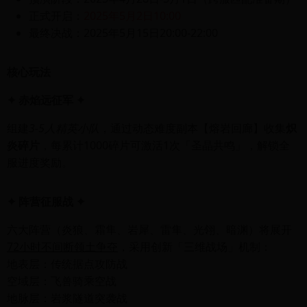
正式开启：
2025年5月2日10:00
最终决战：2025年5月15日20:00-22:00
核心玩法
✦ 赤焰远征军 ✦
组建
3-5人精英小队
，通过动态难度副本【熔岩回廊】收集
炽
炎碎片
，每累计1000碎片可激活1次「圣晶共鸣」，解锁全
服进度奖励。
✦ 阵营征服战 ✦
六大阵营（炎狼、霜隼、岩犀、雷隼、光翎、暗渊）将展开
72小时不间断领土争夺
，采用创新「三维战场」机制：
地表层：传统据点攻防战
空域层：飞兽骑乘空战
地脉层：岩浆隧道突袭战