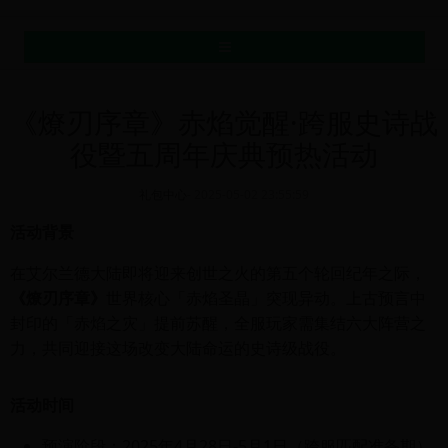
MENU
《燎刃序章》赤焰觉醒·跨服史诗战
役暨五周年庆典预热活动
礼包中心
-
2025-05-02 23:55:59
活动背景
在艾尔兰德大陆即将迎来创世之火的第五个轮回纪年之际，
《燎刃序章》
世界核心「赤焰圣晶」突现异动。上古预言中
封印的「赤焰之灾」提前苏醒，全服玩家需集结六大阵营之
力，共同迎接这场改变大陆命运的史诗级战役。
活动时间
预演阶段：2025年4月28日-5月1日（跨服匹配准备期）