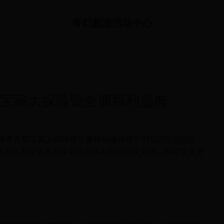
奇幻新游活动中心
婪宝藏大探险暨全服福利盛典
2025-03-29 03:31:58
春季贪婪宝藏大探险暨全服福利盛典将于3月29日正式开
在为玩家提供更多探索机会和丰厚的游戏奖励，同时带来更