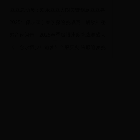
陆，赢取稀有宝藏！
豆豆总动员：欢乐豆豆大闯关暨创意豆豆嘉
年华
2025年佩尔霍宁春季探险挑战赛：解锁神秘
大陆的宝藏
超音速闪击：2025春季极限速度挑战赛盛大
开启
《一念永恒少年追梦》全服庆典·跨服追梦挑
战赛暨周年纪念特别活动