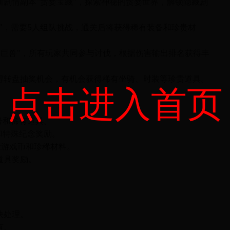
新剧情副本"贪婪宝藏"，探索神秘的贪婪世界，解锁隐藏剧
"，需要5人组队挑战，通关后将获得稀有装备和珍贵材
贪婪巨兽"，所有玩家共同参与讨伐，根据伤害输出排名获得丰
得转盘抽奖机会，有机会获得稀有坐骑、时装等珍贵道具。
点击进入首页
号和稀有道具。
和特殊纪念奖励。
量游戏币和珍稀材料。
道具奖励。
快处理。
有。