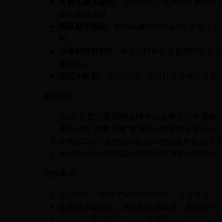
贪婪宝藏大探险
：活动期间，玩家可以参与全
情和稀有奖励。
团队副本挑战
：新增高难度团队副本"贪婪之巅
料。
全服BOSS讨伐
：每天定时刷新全服BOSS"
厚奖励。
幸运大转盘
：活动期间，每日登录游戏即可获
奖励设置：
完成"贪婪宝藏"剧情副本的玩家将获得专属称
团队副本"贪婪之巅"首通队伍将获得全服公告
全服BOSS讨伐伤害排名前50的玩家将获得大
参与活动的所有玩家都将获得丰厚的经验值和
注意事项：
活动期间，请合理安排游戏时间，注意休息。
如遇服务器问题，请及时联系客服，我们将尽
本次活动最终解释权归《贪婪图》运营团队所