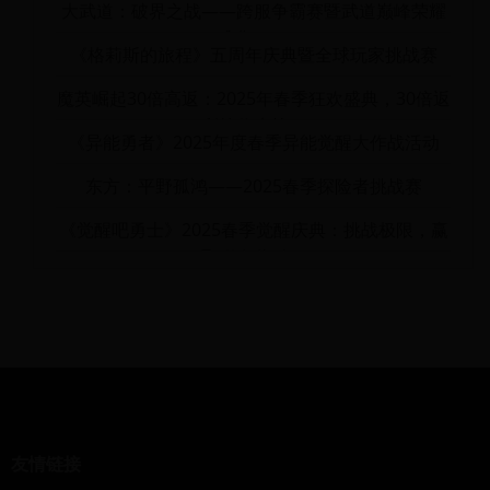
大武道：破界之战——跨服争霸赛暨武道巅峰荣耀
盛典2025
《格莉斯的旅程》五周年庆典暨全球玩家挑战赛
魔英崛起30倍高返：2025年春季狂欢盛典，30倍返
利等你来战！
《异能勇者》2025年度春季异能觉醒大作战活动
东方：平野孤鸿——2025春季探险者挑战赛
《觉醒吧勇士》2025春季觉醒庆典：挑战极限，赢
取稀有奖励！
友情链接