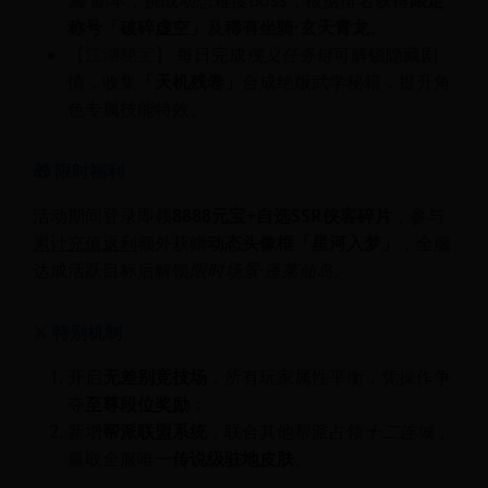
巅”
副本，挑战动态难度Boss，根据排名获得
限定
称号「破碎虚空」
及
稀有坐骑·玄天青龙
。
【江湖秘宝】
每日完成
侠义任务链
可解锁隐藏剧
情，收集
「天机残卷」
合成绝版武学秘籍，提升角
色专属技能特效。
🎁 限时福利
活动期间登录即领
8888元宝+自选SSR侠客碎片
，参与
累计充值返利
额外获赠
动态头像框「星河入梦」
，全服
达成活跃目标后解锁
限时场景·蓬莱仙岛
。
⚔️ 特别机制
开启
无差别竞技场
，所有玩家属性平衡，凭操作争
夺
至尊段位奖励
；
新增
帮派联盟系统
，联合其他帮派占领
十二连城
，
赢取全服唯一
传说级驻地皮肤
。