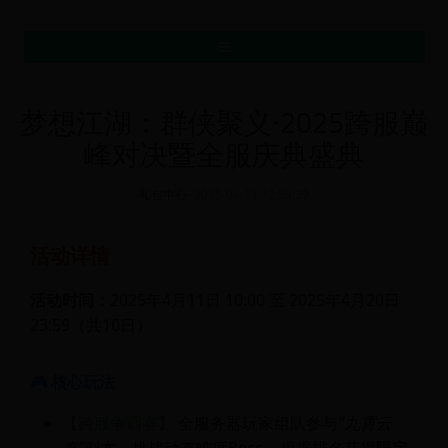
MENU
梦想江湖：群侠聚义·2025跨服巅
峰对决暨全服庆典盛典
礼包中心
-
2025-04-11 12:59:39
活动详情
活动时间：
2025年4月11日 10:00 至 2025年4月20日
23:59（共10日）
🎮 核心玩法
【跨服争霸赛】
全服务器玩家组队参与
“九霄云