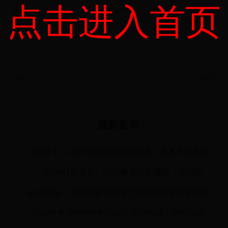
点击进入首页
※ 注意事项：活动道具将在结束后保留，但部分限时兑换商店于
5月1日关闭，请及时使用！
<<<
>>>
最新发布
三国来了：2025年春季跨服争霸赛，豪杰齐聚共襄
盛举
《我叫MT英雄杀》2025春季狂欢盛典：英雄集
结，福利大放送！
命运方舟：2025年春季探险之旅与神秘宝藏争夺战
轩辕传奇清明节特别活动：寻迹轩辕，守护山河