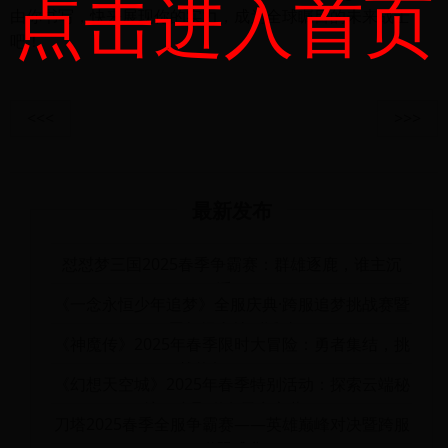
点击进入首页
由你书写，快来展现你的实力，成为全球瞩目的未来战士
吧！
<<<
>>>
最新发布
怼怼梦三国2025春季争霸赛：群雄逐鹿，谁主沉
浮！
《一念永恒少年追梦》全服庆典·跨服追梦挑战赛暨
周年纪念特别活动
《神魔传》2025年春季限时大冒险：勇者集结，挑
战终极BOSS！
《幻想天空城》2025年春季特别活动：探索云端秘
境，赢取稀有天空宝藏！
刀塔2025春季全服争霸赛——英雄巅峰对决暨跨服