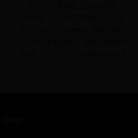
联盟盛典
坦克帝国2025春季盛典：钢铁洪流争霸赛
《异能勇者》2025年度春季异能觉醒大作战活动
《星际扩散》2025年银河探险季：跨星系资源争夺
战
热血至尊2025春季狂欢盛典：巅峰对决与豪华奖励
等你来战！
三界战歌：2025年4月2日开启的跨服巅峰对决盛典
友情链接