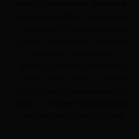
致命行动：2025全球精英挑战赛 - 极限生存与策略
对决
盟军防线·2025全球指挥官集结：跨越时空的史诗战
役与战略防线升级计划
《古剑奇闻录青云传》2025年春季大型跨服争霸赛
火热开启！
《侠义无双》江湖聚义·群侠争锋——2025全服巅峰
挑战赛暨三周年庆典活动
九阴江湖大乱斗：武侠世界再起风云
《偶像重奏曲》2025春季盛典：星光璀璨的音乐之
旅
《机械起源》未来纪元：觉醒之战——2025全球联
盟对抗赛暨智械文明庆典
列王纪元：荣耀远征·2025春季跨服争霸盛典暨王国
崛起周年庆典
英雄战记：2025跨服巅峰争霸赛暨全服英雄荣耀盛
典启幕
《第三把剑》2025年3月27日盛大开启：剑魂觉
醒，勇者争锋活动