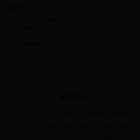
注意事项
活动期间请注意网络安全，避免个人信息泄露。
线下体验活动需提前预约，具体时间地点请关注活动官
网。
活动最终解释权归超级巴基球主办方所有。
<<<
>>>
最新发布
皇室卫队：2025春季荣耀之战，勇者集结，赢取稀
有装备！
无双乱武2025春季争霸赛：巅峰对决，谁能问鼎最
强武者？
王城战纪：末日之巅·全球终极争霸赛