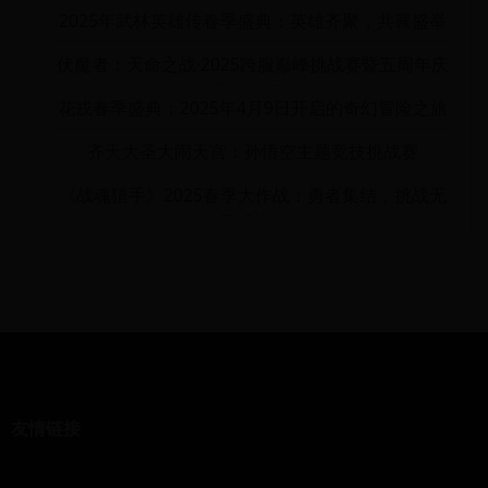
2025年武林英雄传春季盛典：英雄齐聚，共襄盛举
伏魔者：天命之战·2025跨服巅峰挑战赛暨五周年庆
典特别活动
花戎春季盛典：2025年4月9日开启的奇幻冒险之旅
齐天大圣大闹天宫：孙悟空主题竞技挑战赛
《战魂猎手》2025春季大作战：勇者集结，挑战无
尽试炼！
友情链接