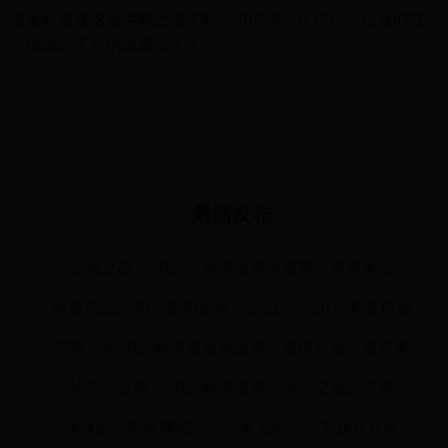
准备好迎接这场荣耀之战了吗？2025年5月17日，让我们在
《陆战之王》的战场上见！
<<<
>>>
最新发布
《沙城之战》2025年春季攻城争霸赛：勇者集结，
决战巅峰！
姬魔恋战纪·时空裂隙的终焉之战——2025初夏跨服
争霸庆典
漂移少女2025春季极速挑战赛：燃情竞速，赢取豪
华大奖
《冰与火之歌》2025春季盛典：冰火交融的史诗之
战
镇魂曲：暗夜降临——玩家见面会与主题狂欢夜