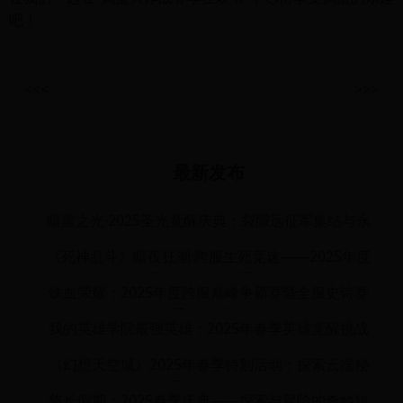
吧！
<<<
>>>
最新发布
暗黑之光·2025圣光觉醒庆典：裂隙远征军集结与永
恒之焰挑战赛
《死神乱斗》暗夜狂潮·跨服生死竞速——2025年度
灵魂收割者争霸赛
铁血荣耀：2025年度跨服巅峰争霸赛暨全服史诗赛
季开启盛典
我的英雄学院最强英雄：2025年春季英雄觉醒挑战
赛
《幻想天空城》2025年春季特别活动：探索云端秘
境，赢取稀有天空宝藏！
悠长假期：2025春季庆典——探索与冒险的奇妙旅