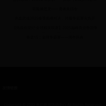
程
冒险揍恶龙——勇者集结令
热血武魂2025春季巅峰对决：跨服争霸赛火热开
启！
【商战创世纪·全球精英联赛】2025巅峰商业帝国争
夺战暨全服跨区竞技盛典
拳皇15：全球争霸赛——周年庆典
友情链接
Copyright © 2022 奇幻新游活动中心 All Rights Reserved.