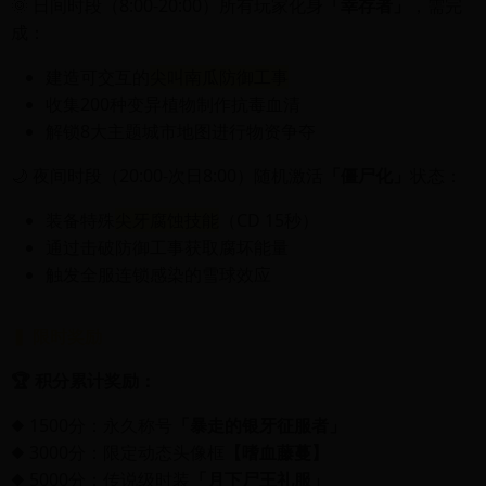
🌞 日间时段（8:00-20:00）所有玩家化身
「幸存者」
，需完
成：
建造可交互的
尖叫南瓜防御工事
收集200种变异植物制作抗毒血清
解锁8大主题城市地图进行物资争夺
🌙 夜间时段（20:00-次日8:00）随机激活
「僵尸化」
状态：
装备特殊
尖牙腐蚀技能
（CD 15秒）
通过击破防御工事获取腐坏能量
触发全服连锁感染的雪球效应
▍ 限时奖励
🏆 积分累计奖励：
◆ 1500分：永久称号
「暴走的银牙征服者」
◆ 3000分：限定动态头像框
【嗜血藤蔓】
◆ 5000分：传说级时装
「月下尸王礼服」