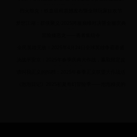
「熔核战甲」首发庆典活动
烈火坦克：铁血征程震撼发布暨全球玩家狂欢节
梦想江湖：群侠聚义·2025跨服巅峰对决暨全服庆典
盛典
冒险揍恶龙——勇者集结令
全民英雄无敌：2025年4月24日全球英雄争霸赛盛
大开启
决战平安京：2025年春季庆典大作战，赢取限定皮
肤与稀有道具！
请叫我正义的拍档：2025年春季正义联盟大作战活
动
《泡泡日记》2025初夏奇幻冒险季——泡泡精灵的
星空庆典限时开启！