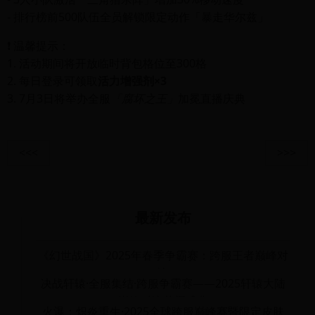
- 排行榜前500队伍全员解锁限定动作「暴走华尔兹」
❗ 温馨提示：
1. 活动期间将开放临时背包格位至300格
2. 每日登录可领取
活力增强剂×3
3. 7月3日将举办全服
「腐坏之王」
加冕直播庆典
<<<
>>>
最新发布
《幻世战国》2025年春季争霸赛：跨服王者巅峰对
决
决战轩辕·全服集结·跨服争霸赛——2025轩辕大陆
巅峰对决荣耀盛典
火瀑：炽炎重生·2025全球跨服巅峰赛暨限定皮肤