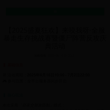
MENU
【2025盛夏狂欢】来咬我呀·全服
暴走生存挑战赛暨僵尸阵营反攻庆
典活动
攻略指南
-
2025-06-18 01:22:21
▍ 基础信息
📆 活动周期：
2025年6月18日10:00 - 7月2日22:00
🎮 参与范围：全平台服务器同步开启
▍ 核心玩法
本次采用
「昼夜交替攻防制」
模式：