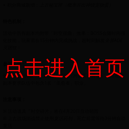
▸ 积分商城新增：
上古秘宝匣（概率开出神级宠物蛋）
特色机制：
活动中所有副本均附带「时空扭曲」效果：BOSS会随时间强
化技能，玩家需在15分钟内完成挑战，超时则触发
全屏AOE
灭团技
！
点击进入首页
参与条件：
角色等级≥60级，需至少3人组队（跨服匹配开放），高难度
副本要求队伍中包含1名「圣愈者」职业。
注意事项：
※ 活动道具「时空碎片」将在4月20日自动销毁
※ 上古战场团战禁止使用
复活药剂
，死亡后需等待3分钟自动
复活