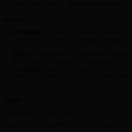
战役，解锁失落的“觉醒之力”，赢取限定神器与稀有资源。
核心玩法：
时空裂隙探索
：每日限时开放3个随机副本，通关可获得
「时空碎片」，集齐碎片可兑换
上古神兽坐骑·混沌麒
麟
。
觉醒试炼
：挑战九黎战神、昆仑仙尊等BOSS，首次击败
必掉「觉醒之钥」，激活角色专属上古血脉技能。
上古战场团战
：每周六20:00开启全服PVP混战，积分前
100名将获得
限定称号「时空征服者」
及传说级装备锻造
材料。
奖励清单：
▸ 累计登录7天：
史诗皮肤「神魔之息」
▸ 觉醒之钥×5：可合成
觉醒神器·轩辕剑（30天体验版）