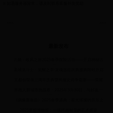
※ 如遇服务器异常，请及时联系客服补发奖励
<<<
>>>
最新发布
九畿：岐风之旅2025春季探险活动——开启神秘古
国之旅
圣域龙斗士：觉醒之章·龙魂远征庆典盛典限时开启
王都创世录三周年庆典暨跨服史诗争霸赛——荣耀
之都的巅峰对决
奔跑人群城市挑战赛：2025年3月30日，与好友一
起感受速度与激情！
《偶像重奏曲》2025春季盛典：星光璀璨的音乐之
旅
2025梦想博物馆：一场跨越时空的艺术盛宴