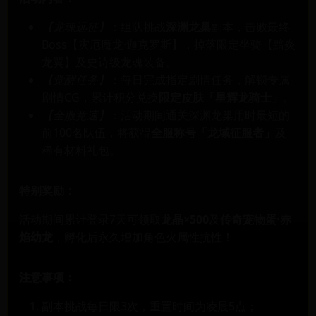
【龙魂远征】
：组队挑战
深渊龙巢
副本，击败最终
Boss【灾厄魔龙·迦克罗斯】，掉落限定坐骑【黯炎
龙翼】及史诗级龙魂装备。
【觉醒任务】
：每日完成指定剧情任务，解锁专属
剧情CG，累计积分兑换
限定皮肤「星辉龙骑士」
。
【全服竞速】
：活动期间通关深渊龙巢用时最短的
前100名队伍，将获得
全服称号「龙域征服者」
及
稀有材料礼包。
特别奖励：
活动期间累计登录7天可领取
龙晶×500
及
传奇宠物蛋·赤
焰幼龙
，孵化后永久增加角色火属性抗性！
注意事项：
副本挑战每日限3次，重置时间为凌晨5点；