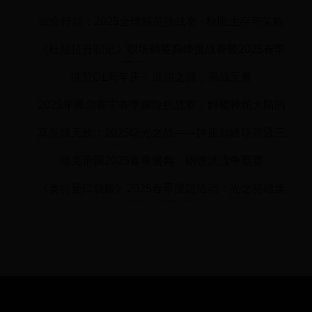
旅
致命行动：2025全球精英挑战赛 - 极限生存与策略
对决
《杜拉拉升职记》职场精英巅峰挑战赛暨2025春季
晋升狂欢月活动
洪荒OL周年庆：混沌之源，再战无量
2025年佩尔霍宁春季探险挑战赛：解锁神秘大陆的
宝藏
真英雄无敌：2025曙光之战——跨服巅峰联赛暨三
周年庆典盛典开启！
坦克帝国2025春季盛典：钢铁洪流争霸赛
《奥特曼口袋版》2025春季限定活动：光之英雄集
结，挑战宇宙最强怪兽！