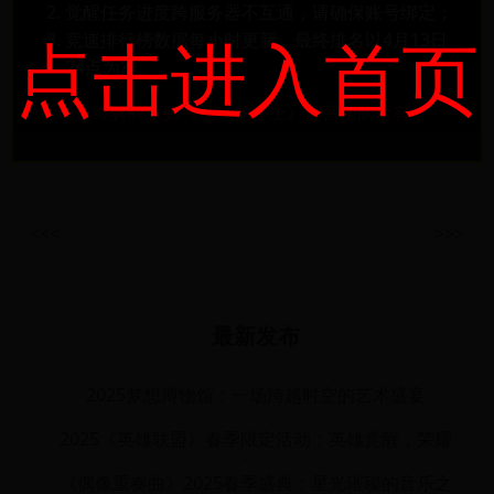
觉醒任务进度跨服务器不互通，请确保账号绑定；
点击进入首页
竞速排行榜数据每小时更新，最终排名以4月13日
24点为准。
*活动最终解释权归《圣域龙斗士》运营团队所有*
<<<
>>>
最新发布
2025梦想博物馆：一场跨越时空的艺术盛宴
2025《英雄联盟》春季限定活动：英雄觉醒，荣耀
之光
《偶像重奏曲》2025春季盛典：星光璀璨的音乐之