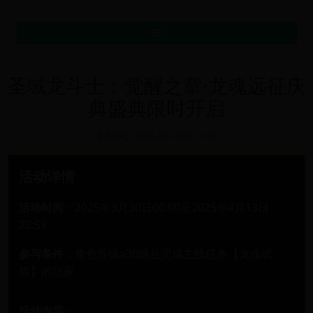
MENU
圣域龙斗士：觉醒之章·龙魂远征庆
典盛典限时开启
礼包中心
-
2025-03-30 03:33:48
活动详情
活动时间：
2025年3月30日00:00至2025年4月13日
23:59
参与条件：
角色等级≥30级且完成主线任务【龙魂试
炼】的玩家
活动内容：