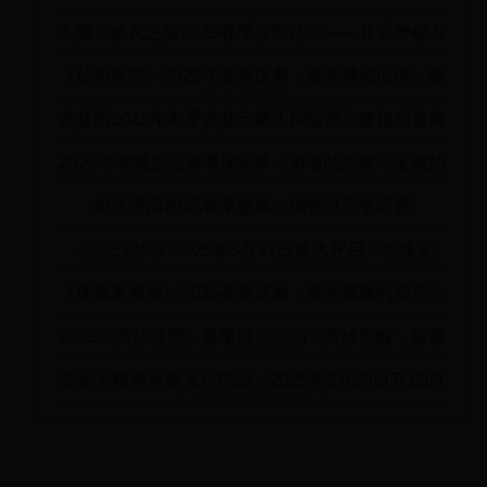
九畿：岐风之旅2025春季探险活动——开启神秘古
国之旅
《仙剑世界》2025年春季庆典：探索神秘仙境，赢
取稀有神器！
贪婪图2025年春季贪婪宝藏大探险暨全服福利盛典
2025年地城之光春季探险季：勇者的荣耀与宝藏的
呼唤
坦克帝国2025春季盛典：钢铁洪流争霸赛
《第三把剑》2025年3月27日盛大开启：剑魂觉
醒，勇者争锋活动
《偶像重奏曲》2025春季盛典：星光璀璨的音乐之
旅
2025《英雄联盟》春季限定活动：英雄觉醒，荣耀
之光
安尼卡暗黑世界无尽轮回：2025年3月28日开启的
史诗级轮回挑战活动