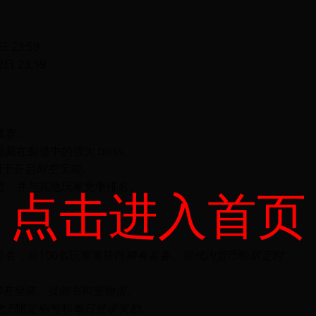
 23:59
日 23:59
战赛。
藏在裂缝中的强大 boss。
用于开启
时空宝箱
。
匙
，并与其他玩家竞争排名。
点击进入首页
排名，前100名玩家将获得
稀有装备
、
游戏内货币
和
限定时
稀有坐骑
、
技能书
和
宠物蛋
。
之刃
限定称号和
每日登录奖励
。