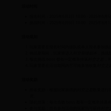
活动时间
报名时间：2025年6月2日 10:00 - 2025年6月5日
挑战时间：2025年6月6日 10:00 - 2025年6月12
活动规则
玩家需要在报名时间内组队或单人报名参加挑
挑战赛期间，玩家将进入
时空裂缝副本
，挑战隐
每次挑战 boss 都有一定概率掉落
时空之匙
，
玩家需要在活动期间内尽可能多地收集
时空之
活动奖励
排名奖励：根据玩家获得的
时空之匙
数量进行
装
。
随机掉落：每次击败 boss 都有一定概率掉落
参与奖励：所有参与活动的玩家均可获得
时空