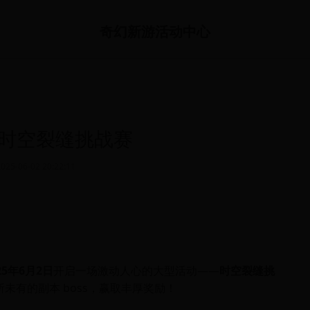
奇幻新游活动中心
时空裂缝挑战赛
2025-06-02 20:22:11
25年6月2日
开启一场激动人心的大型活动——
时空裂缝挑
未有的副本 boss，赢取丰厚奖励！