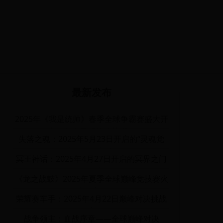
最新发布
2025年《我是统帅》春季全球争霸赛盛大开
启，争夺最强统帅荣耀！
失落之魂：2025年5月23日开启的“灵魂觉
醒”大型跨服竞技活动
冥王神话：2025年4月27日开启的冥界之门
挑战赛
《龙之战鼓》2025年夏季全球巅峰竞技赛火
热开启！
荣耀赛车手：2025年4月22日巅峰对决挑战
赛
战争领主：血战序章——全球巅峰对决