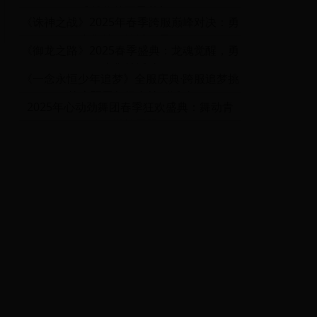
成就你的巨星梦想！
《诛神之战》2025年春季跨服巅峰对决：勇
者集结，神域争霸！
《御龙之路》2025春季盛典：龙魂觉醒，勇
者集结活动
《一念永恒少年追梦》全服庆典·跨服追梦挑
战赛暨周年纪念特别活动
2025年心动劲舞团春季狂欢盛典：舞动青
春，激情无限！