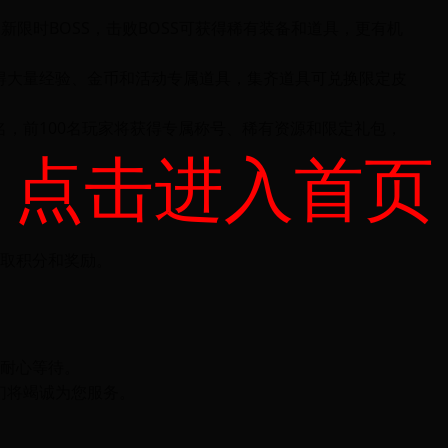
内将刷新限时BOSS，击败BOSS可获得稀有装备和道具，更有机
得大量经验、金币和活动专属道具，集齐道具可兑换限定皮
，前100名玩家将获得专属称号、稀有资源和限定礼包，
点击进入首页
赢取积分和奖励。
请耐心等待。
们将竭诚为您服务。