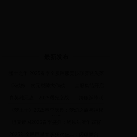
最新发布
墟土之争·2025春季全服跨服竞技联赛暨失落
王座限时挑战活动
《X战娘：次元裂隙大作战——全服集结开启
晶能觉醒狂欢盛典》
真英雄无敌：2025曙光之战——跨服巅峰联
赛暨三周年庆典盛典开启！
《梦王子》2025春季庆典：梦幻之旅与神秘
礼遇
坦克帝国2025春季盛典：钢铁洪流争霸赛
2025年全民巨星春季狂欢盛典：闪耀舞台，