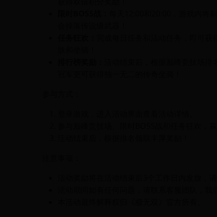
获得双倍积分奖励！
限时BOSS战：
每天12:00和20:00，游戏
会掉落传说级武器！
任务狂欢：
完成每日任务和活动任务，即可获
肤和坐骑！
排行榜奖励：
活动结束后，根据巅峰竞技场排名
冠军更可获得独一无二的传奇坐骑！
参与方式：
登录游戏，进入活动界面查看活动详情。
参与巅峰竞技场、限时BOSS战和任务狂欢，
活动结束后，根据排名领取丰厚奖励！
注意事项：
活动奖励将在活动结束后3个工作日内发放，
活动期间如有任何问题，请联系客服团队，我
本活动最终解释权归《极无双》官方所有。