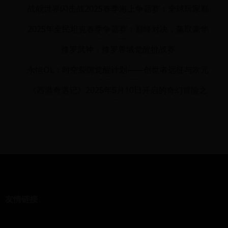
地建设的终极对决
战舰世界闪击战2025春季海上争霸赛：全球玩家巅
峰对决
2025年全民坦克春季争霸赛：巅峰对决，赢取豪华
坦克皮肤！
修罗武神：修罗界域觉醒挑战赛
永恒OL：时空裂隙觉醒计划——创世者远征与次元
宝藏争夺战
《西游奇遇记》2025年5月10日开启的奇幻冒险之
旅
友情链接