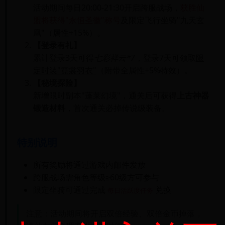
活动期间每日20:00-21:30开启跨服战场，
获胜仙
盟将获得"永恒圣徽"称号
及限定飞行坐骑"九天玄
凰"（属性+15%）。
【登录有礼】
累计登录3天可得
七彩祥云*7
，登录7天可领取
限
定时装"霓裳羽衣"
（附带全属性+5%特效）。
【秘境探险】
新增限时副本"蓬莱幻境"，通关后可获得
上古神器
锻造材料
，首次通关必掉传说级装备。
特别说明
所有奖励将通过游戏内邮件发放
跨服战场需角色等级≥60级方可参与
限定坐骑可通过完成
兑换
每日活跃度任务
注意：活动期间将开启双倍经验、双倍金币掉落，