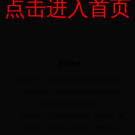
点击进入首页
请仙友们合理安排游戏时间~
<<<
>>>
最新发布
圣域龙斗士：觉醒之章·龙魂远征庆典盛典限时开启
江山烽火连城：2025年夏季盛况空前的巅峰对决
冠通东北斗地主欢乐挑战赛
《觉醒吧勇士》2025春季觉醒庆典：挑战极限，赢
取稀有奖励！
《饥荒新家》2025盛夏生存挑战赛：荒野求生与基